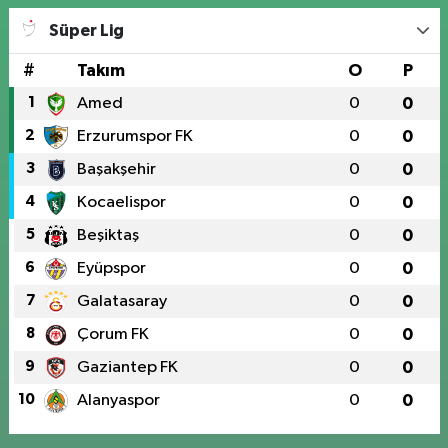
Süper Lig
#
Takım
O
P
1
Amed
0
0
2
Erzurumspor FK
0
0
3
Başakşehir
0
0
4
Kocaelispor
0
0
5
Beşiktaş
0
0
6
Eyüpspor
0
0
7
Galatasaray
0
0
8
Çorum FK
0
0
9
Gaziantep FK
0
0
10
Alanyaspor
0
0