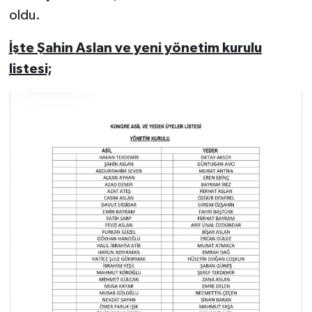
oldu.
İşte Şahin Aslan ve yeni yönetim kurulu
listesi;