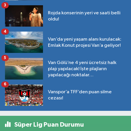
3
Rojda konserinin yeri ve saati belli
oldu!
4
Van’da yeni yaşam alanı kurulacak:
Emlak Konut projesi Van’a geliyor!
5
Van Gölü’ne 4 yeni ücretsiz halk
plajı yapılacak! İşte plajların
yapılacağı noktalar…
6
Vanspor’a TFF’den puan silme
cezası!
Süper Lig Puan Durumu