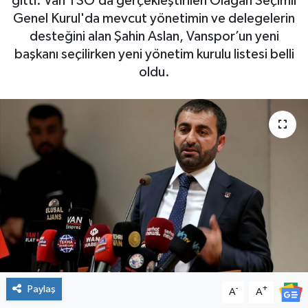
gitti. Van TSO’da gerçekleştirilen Olağan Seçimli
Genel Kurul'da mevcut yönetimin ve delegelerin
desteğini alan Şahin Aslan, Vanspor’un yeni
başkanı seçilirken yeni yönetim kurulu listesi belli
oldu.
Paylaş
-
+
A
A