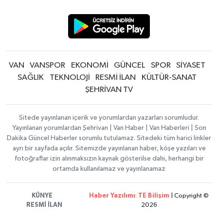
VAN
VANSPOR
EKONOMİ
GÜNCEL
SPOR
SİYASET
SAĞLIK
TEKNOLOJİ
RESMİ İLAN
KÜLTÜR-SANAT
ŞEHRİVAN TV
Sitede yayınlanan içerik ve yorumlardan yazarları sorumludur.
Yayınlanan yorumlardan Şehrivan | Van Haber | Van Haberleri | Son
Dakika Güncel Haberler sorumlu tutulamaz. Sitedeki tüm harici linkler
ayrı bir sayfada açılır. Sitemizde yayınlanan haber, köşe yazıları ve
fotoğraflar izin alınmaksızın kaynak gösterilse dahi, herhangi bir
ortamda kullanılamaz ve yayınlanamaz
KÜNYE
Haber Yazılımı
:
TE Bilişim
| Copyright ©
RESMİ İLAN
2026