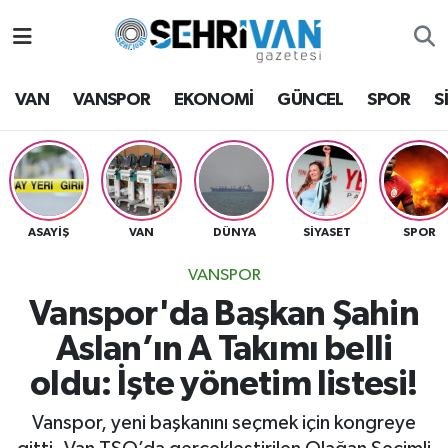
Van Nöbetçi Eczaneler
VAN
VANSPOR
EKONOMİ
GÜNCEL
SPOR
S
Van Hava Durumu
VAN Namaz Vakitleri
Van Trafik Yoğunluk Haritası
ASAYİŞ
VAN
DÜNYA
SİYASET
SPOR
VANSPOR
Süper Lig Puan Durumu ve Fikstür
Vanspor'da Başkan Şahin
Tüm Manşetler
Aslan’ın A Takımı belli
oldu: İşte yönetim listesi!
Son Dakika Haberleri
Vanspor, yeni başkanını seçmek için kongreye
Haber Arşivi