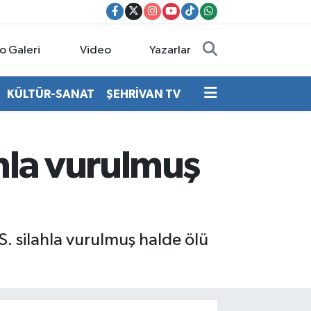
o Galeri
Video
Yazarlar
KÜLTÜR-SANAT
ŞEHRİVAN TV
ahla vurulmuş
S. silahla vurulmuş halde ölü