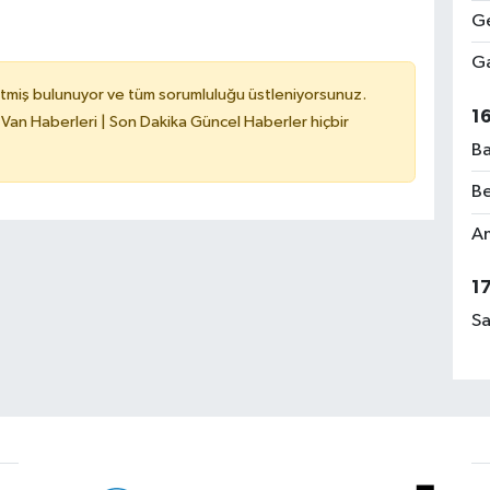
Ge
Ga
tmiş bulunuyor ve tüm sorumluluğu üstleniyorsunuz.
1
 Van Haberleri | Son Dakika Güncel Haberler hiçbir
Ba
Be
Am
1
Sa