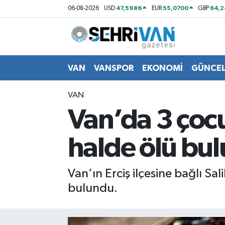
47,5986
55,0700
64,2
06-08-2026
USD
EUR
GBP
Van Nöbetçi Eczaneler
Van Hava Durumu
VAN
VANSPOR
EKONOMİ
GÜNCE
VAN Namaz Vakitleri
VAN
Van’da 3 çocu
Van Trafik Yoğunluk Haritası
halde ölü bu
Süper Lig Puan Durumu ve Fikstür
Tüm Manşetler
Van’ın Erciş ilçesine bağlı Sa
bulundu.
Son Dakika Haberleri
Haber Arşivi