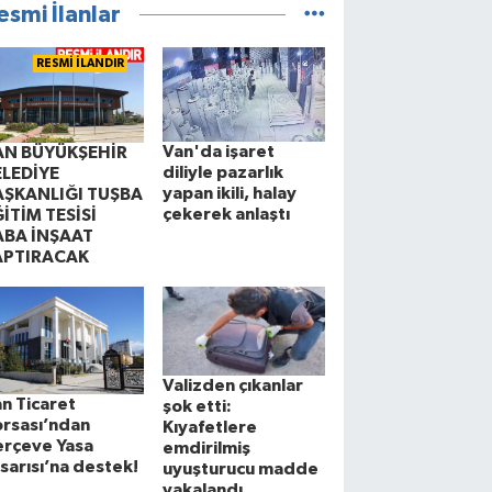
esmi İlanlar
RESMİ İLANDIR
Van'da işaret
AN BÜYÜKŞEHİR
diliyle pazarlık
ELEDİYE
yapan ikili, halay
AŞKANLIĞI TUŞBA
çekerek anlaştı
İTİM TESİSİ
ABA İNŞAAT
APTIRACAK
Valizden çıkanlar
n Ticaret
şok etti:
rsası’ndan
Kıyafetlere
erçeve Yasa
emdirilmiş
sarısı’na destek!
uyuşturucu madde
yakalandı