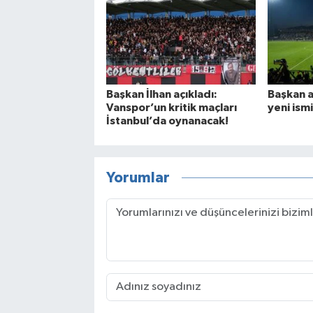
Başkan İlhan açıkladı:
Başkan a
Vanspor’un kritik maçları
yeni ismi
İstanbul’da oynanacak!
Yorumlar