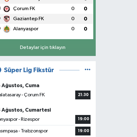
8
Çorum FK
0
0
9
Gaziantep FK
0
0
0
Alanyaspor
0
0
Detaylar için tıklayın
Süper Lig Fikstür
4 Ağustos, Cuma
latasaray - Çorum FK
21:30
5 Ağustos, Cumartesi
nyaspor - Rizespor
19:00
sımpaşa - Trabzonspor
19:00