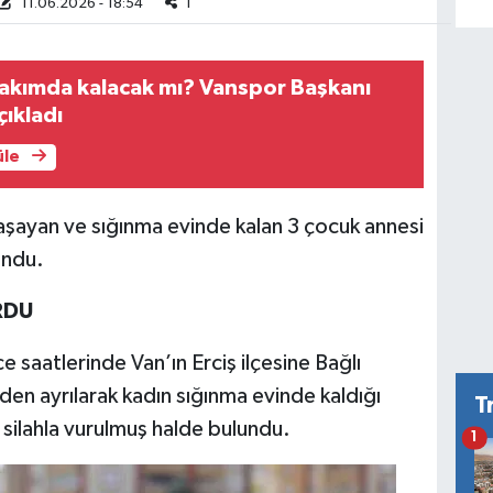
11.06.2026 - 18:54
1
takımda kalacak mı? Vanspor Başkanı
çıkladı
üle
 yaşayan ve sığınma evinde kalan 3 çocuk annesi
undu.
RDU
 saatlerinde Van’ın Erciş ilçesine Bağlı
den ayrılarak kadın sığınma evinde kaldığı
T
 silahla vurulmuş halde bulundu.
1