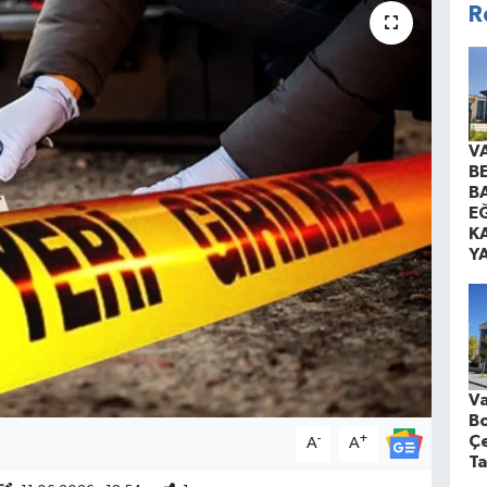
R
V
B
B
EĞ
K
Y
Va
Bo
-
+
Ç
A
A
Ta