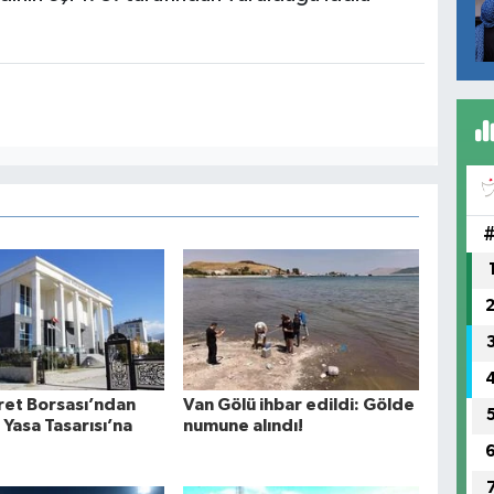
ret Borsası’ndan
Van Gölü ihbar edildi: Gölde
Yasa Tasarısı’na
numune alındı!