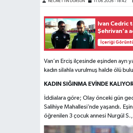
NECMETTİN DURSUN
11.06.2026 - 18:42
Ivan Cedric 
Şehrivan'a a
İçeriği Görünt
Van’ın Erciş ilçesinde eşinden ayrı
kadın silahla vurulmuş halde ölü bul
KADIN SIĞINMA EVİNDE KALIYO
İddialara göre; Olay önceki gün gece
Salihiye Mahallesi’nde yaşandı. Eşin
öğrenilen 3 çocuk annesi Nurgül S.,