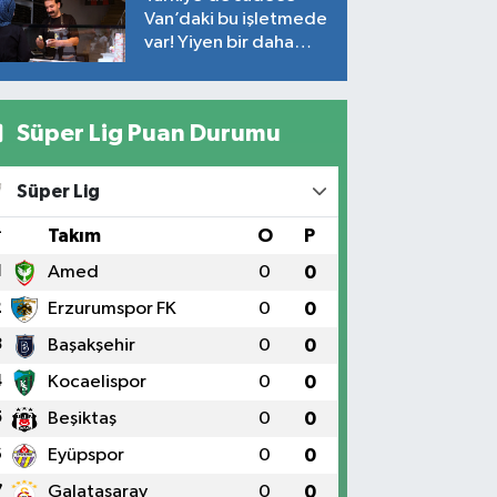
Van’daki bu işletmede
var! Yiyen bir daha
yiyor
Süper Lig Puan Durumu
Süper Lig
#
Takım
O
P
1
Amed
0
0
2
Erzurumspor FK
0
0
3
Başakşehir
0
0
4
Kocaelispor
0
0
5
Beşiktaş
0
0
6
Eyüpspor
0
0
7
Galatasaray
0
0