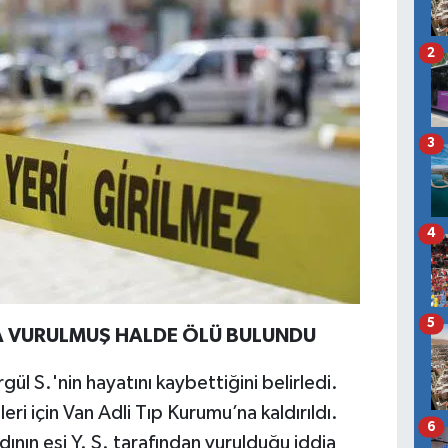
2
3
4
5
LA VURULMUŞ HALDE ÖLÜ BULUNDU
gül S.'nin hayatını kaybettiğini belirledi.
ri için Van Adli Tıp Kurumu’na kaldırıldı.
6
dının eşi Y. S. tarafından vurulduğu iddia