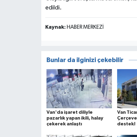
edildi.
Kaynak:
HABER MERKEZİ
Bunlar da ilginizi çekebilir
Van'da işaret diliyle
Van Tica
pazarlık yapan ikili, halay
Çerçeve 
çekerek anlaştı
destek!