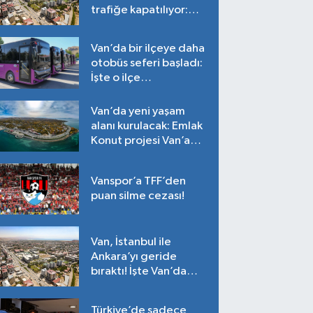
trafiğe kapatılıyor:
Tarih belli oldu!
Van’da bir ilçeye daha
otobüs seferi başladı:
İşte o ilçe…
Van’da yeni yaşam
alanı kurulacak: Emlak
Konut projesi Van’a
geliyor!
Vanspor’a TFF’den
puan silme cezası!
Van, İstanbul ile
Ankara’yı geride
bıraktı! İşte Van’da
ortalama fiyatlar…
Türkiye’de sadece