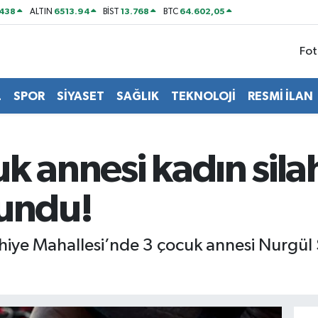
438
6513.94
13.768
64.602,05
ALTIN
BİST
BTC
Fot
L
SPOR
SİYASET
SAĞLIK
TEKNOLOJİ
RESMİ İLAN
k annesi kadın sil
lundu!
lihiye Mahallesi’nde 3 çocuk annesi Nurgül 