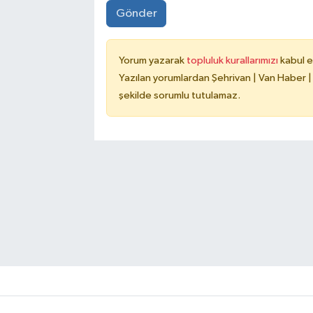
Gönder
Yorum yazarak
topluluk kurallarımızı
kabul e
Yazılan yorumlardan Şehrivan | Van Haber |
şekilde sorumlu tutulamaz.