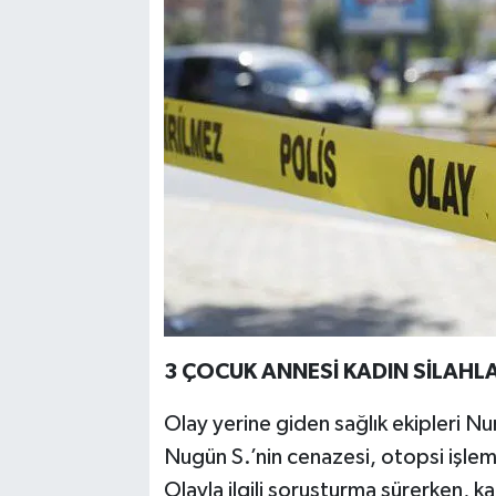
3 ÇOCUK ANNESİ KADIN SİLAH
Olay yerine giden sağlık ekipleri Nur
Nugün S.’nin cenazesi, otopsi işlemle
Olayla ilgili soruşturma sürerken, ka