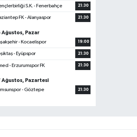
nçlerbirliği S.K. - Fenerbahçe
21:30
ziantep FK - Alanyaspor
21:30
6 Ağustos, Pazar
şakşehir - Kocaelispor
19:00
şiktaş - Eyüpspor
21:30
ed - Erzurumspor FK
21:30
7 Ağustos, Pazartesi
msunspor - Göztepe
21:30