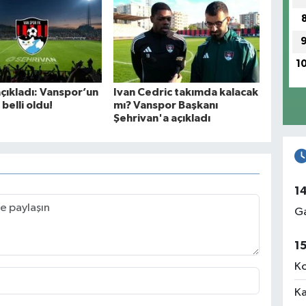
1
çıkladı: Vanspor’un
Ivan Cedric takımda kalacak
 belli oldu!
mı? Vanspor Başkanı
Şehrivan'a açıkladı
1
Ga
1
Ko
Ka