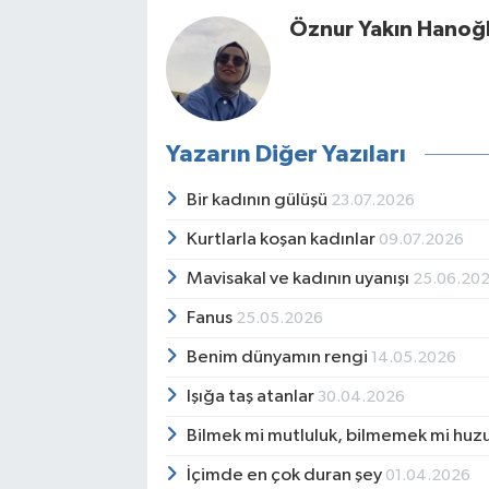
Öznur Yakın Hanoğ
Yazarın Diğer Yazıları
Bir kadının gülüşü
23.07.2026
Kurtlarla koşan kadınlar
09.07.2026
Mavisakal ve kadının uyanışı
25.06.20
Fanus
25.05.2026
Benim dünyamın rengi
14.05.2026
Işığa taş atanlar
30.04.2026
Bilmek mi mutluluk, bilmemek mi huz
İçimde en çok duran şey
01.04.2026