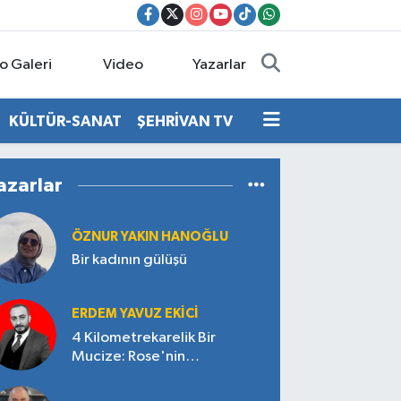
o Galeri
Video
Yazarlar
KÜLTÜR-SANAT
ŞEHRİVAN TV
azarlar
ÖZNUR YAKIN HANOĞLU
Bir kadının gülüşü
ERDEM YAVUZ EKICI
4 Kilometrekarelik Bir
Mucize: Rose'nin
Çokgözlüsü/Kelebek Etkisi