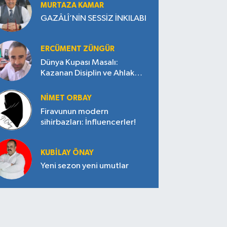
MURTAZA KAMAR
GAZÂLÎ’NİN SESSİZ İNKILABI
ERCÜMENT ZÜNGÜR
Dünya Kupası Masalı:
Kazanan Disiplin ve Ahlak
Oldu
NIMET ORBAY
Firavunun modern
sihirbazları: İnfluencerler!
KUBILAY ÖNAY
Yeni sezon yeni umutlar