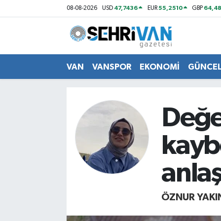
47,7436
55,2510
64,48
08-08-2026
USD
EUR
GBP
Van Nöbetçi Eczaneler
Van Hava Durumu
VAN
VANSPOR
EKONOMİ
GÜNCE
VAN Namaz Vakitleri
Değe
Van Trafik Yoğunluk Haritası
kayb
Süper Lig Puan Durumu ve Fikstür
Tüm Manşetler
anlaş
Son Dakika Haberleri
ÖZNUR YAKI
Haber Arşivi