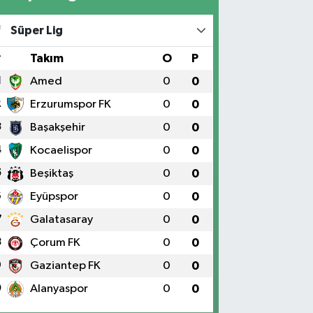
Süper Lig
#
Takım
O
P
1
Amed
0
0
2
Erzurumspor FK
0
0
3
Başakşehir
0
0
4
Kocaelispor
0
0
5
Beşiktaş
0
0
6
Eyüpspor
0
0
7
Galatasaray
0
0
8
Çorum FK
0
0
9
Gaziantep FK
0
0
0
Alanyaspor
0
0