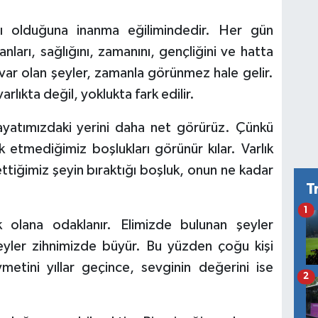
cı olduğuna inanma eğilimindedir. Her gün
nları, sağlığını, zamanını, gençliğini ve hatta
i var olan şeyler, zamanla görünmez hale gelir.
ıkta değil, yoklukta fark edilir.
ayatımızdaki yerini daha net görürüz. Çünkü
 etmediğimiz boşlukları görünür kılar. Varlık
ettiğimiz şeyin bıraktığı boşluk, onun ne kadar
T
1
ik olana odaklanır. Elimizde bulunan şeyler
eyler zihnimizde büyür. Bu yüzden çoğu kişi
ymetini yıllar geçince, sevginin değerini ise
2