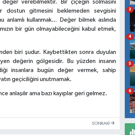
 değer verebilmektir. Bir çiçeğin solmasını
3
r dostun gitmesini beklemeden sevgisini
 anlamlı kullanmak… Değer bilmek aslında
larımızın bir gün olmayabileceğini kabul etmek,
4
inden biri şudur. Kaybettikten sonra duyulan
yen değerin gölgesidir. Bu yüzden insanın
5
diği insanlara bugün değer vermek, sahip
atın geçiciliğini unutmamak.
6
ce anlaşılır ama bazı kayıplar geri gelmez.
SONRAKI