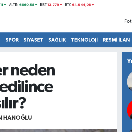
11
6660.55
13.779
64.944,08
ALTIN
BİST
BTC
Fot
L
SPOR
SİYASET
SAĞLIK
TEKNOLOJİ
RESMİ İLAN
Y
r neden
edilince
ılır?
N HANOĞLU