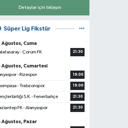
Detaylar için tıklayın
Süper Lig Fikstür
4 Ağustos, Cuma
latasaray - Çorum FK
21:30
5 Ağustos, Cumartesi
nyaspor - Rizespor
19:00
sımpaşa - Trabzonspor
19:00
nçlerbirliği S.K. - Fenerbahçe
21:30
ziantep FK - Alanyaspor
21:30
6 Ağustos, Pazar