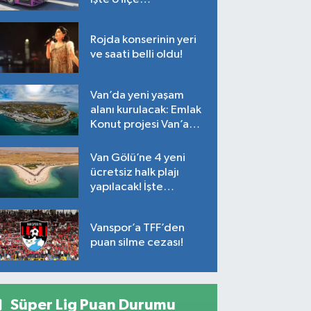
Rojda konserinin yeri
ve saati belli oldu!
Van’da yeni yaşam
alanı kurulacak: Emlak
Konut projesi Van’a
geliyor!
Van Gölü’ne 4 yeni
ücretsiz halk plajı
yapılacak! İşte
plajların yapılacağı
noktalar…
Vanspor’a TFF’den
puan silme cezası!
Süper Lig Puan Durumu