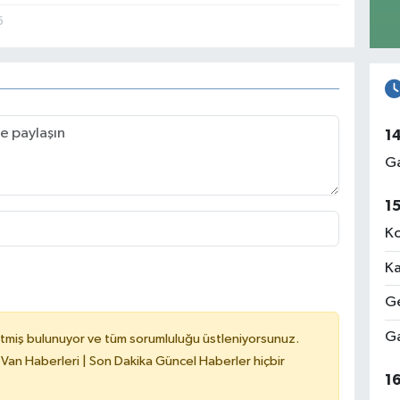
6
1
Ga
1
Ko
Ka
Ge
Ga
tmiş bulunuyor ve tüm sorumluluğu üstleniyorsunuz.
 Van Haberleri | Son Dakika Güncel Haberler hiçbir
1