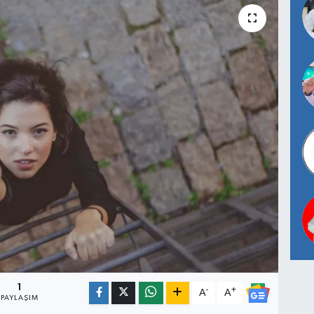
1
-
+
A
A
PAYLAŞIM