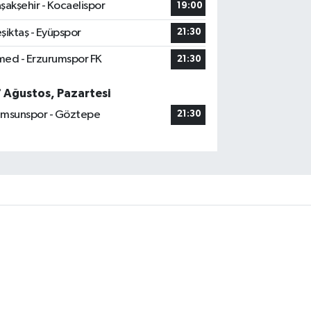
şakşehir - Kocaelispor
19:00
şiktaş - Eyüpspor
21:30
ed - Erzurumspor FK
21:30
7 Ağustos, Pazartesi
msunspor - Göztepe
21:30