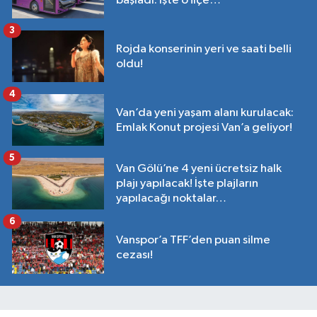
başladı: İşte o ilçe…
3
Rojda konserinin yeri ve saati belli
oldu!
4
Van’da yeni yaşam alanı kurulacak:
Emlak Konut projesi Van’a geliyor!
5
Van Gölü’ne 4 yeni ücretsiz halk
plajı yapılacak! İşte plajların
yapılacağı noktalar…
6
Vanspor’a TFF’den puan silme
cezası!