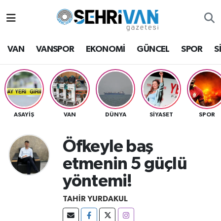
Van Nöbetçi Eczaneler
VAN
VANSPOR
EKONOMİ
GÜNCEL
SPOR
S
Van Hava Durumu
VAN Namaz Vakitleri
Van Trafik Yoğunluk Haritası
ASAYİŞ
VAN
DÜNYA
SİYASET
SPOR
Süper Lig Puan Durumu ve Fikstür
Öfkeyle baş
etmenin 5 güçlü
Tüm Manşetler
yöntemi!
Son Dakika Haberleri
TAHIR YURDAKUL
Haber Arşivi