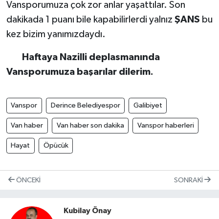
Vansporumuza çok zor anlar yaşattılar. Son
dakikada 1 puanı bile kapabilirlerdi yalnız
ŞANS
bu
kez bizim yanımızdaydı.
Haftaya Nazilli deplasmanında
Vansporumuza başarılar dilerim.
Vanspor
Derince Belediyespor
Galibiyet
Van haber
Van haber son dakika
Vanspor haberleri
Hayat
Öpücük
ÖNCEKI
SONRAKI
Kubilay Önay