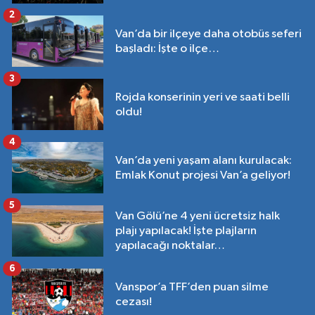
2
Van’da bir ilçeye daha otobüs seferi
başladı: İşte o ilçe…
3
Rojda konserinin yeri ve saati belli
oldu!
4
Van’da yeni yaşam alanı kurulacak:
Emlak Konut projesi Van’a geliyor!
5
Van Gölü’ne 4 yeni ücretsiz halk
plajı yapılacak! İşte plajların
yapılacağı noktalar…
6
Vanspor’a TFF’den puan silme
cezası!