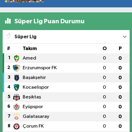
Süper Lig Puan Durumu
Süper Lig
#
Takım
O
P
1
Amed
0
0
2
Erzurumspor FK
0
0
3
Başakşehir
0
0
4
Kocaelispor
0
0
5
Beşiktaş
0
0
6
Eyüpspor
0
0
7
Galatasaray
0
0
8
Çorum FK
0
0