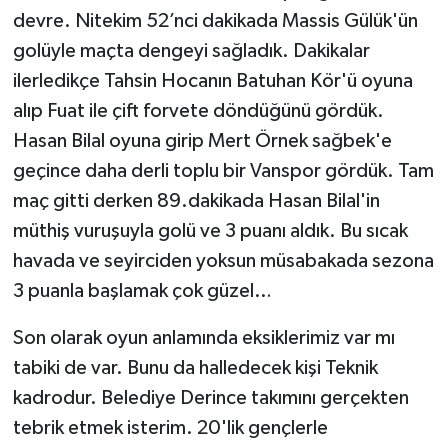
devre. Nitekim 52’nci dakikada Massis Gülük'ün
golüyle maçta dengeyi sağladık. Dakikalar
ilerledikçe Tahsin Hocanın Batuhan Kör'ü oyuna
alıp Fuat ile çift forvete döndüğünü gördük.
Hasan Bilal oyuna girip Mert Örnek sağbek'e
geçince daha derli toplu bir Vanspor gördük. Tam
maç gitti derken 89.dakikada Hasan Bilal'in
müthiş vuruşuyla golü ve 3 puanı aldık. Bu sıcak
havada ve seyirciden yoksun müsabakada sezona
3 puanla başlamak çok güzel…
Son olarak oyun anlamında eksiklerimiz var mı
tabiki de var. Bunu da halledecek kişi Teknik
kadrodur. Belediye Derince takımını gerçekten
tebrik etmek isterim. 20'lik gençlerle