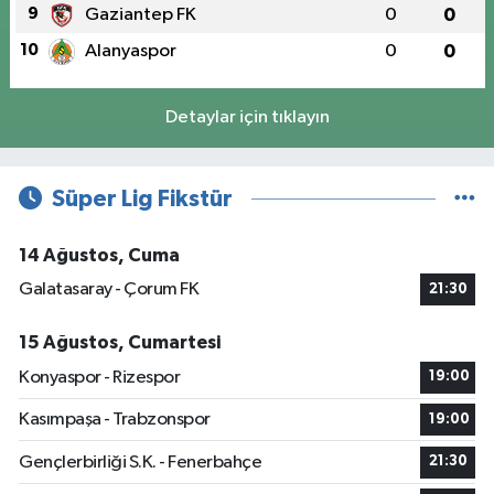
9
Gaziantep FK
0
0
10
Alanyaspor
0
0
Detaylar için tıklayın
Süper Lig Fikstür
14 Ağustos, Cuma
Galatasaray - Çorum FK
21:30
15 Ağustos, Cumartesi
Konyaspor - Rizespor
19:00
Kasımpaşa - Trabzonspor
19:00
Gençlerbirliği S.K. - Fenerbahçe
21:30