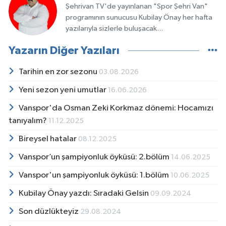
Şehrivan TV'de yayınlanan "Spor Şehri Van"
programının sunucusu Kubilay Önay her hafta
yazılarıyla sizlerle buluşacak...
Yazarın Diğer Yazıları
Tarihin en zor sezonu
03.08.2026
Yeni sezon yeni umutlar
16.06.2026
Vanspor'da Osman Zeki Korkmaz dönemi: Hocamızı
tanıyalım?
11.12.2025
Bireysel hatalar
08.12.2025
Vanspor’un şampiyonluk öyküsü: 2.bölüm
14.06.2025
Vanspor'un şampiyonluk öyküsü: 1.bölüm
10.06.2025
Kubilay Önay yazdı: Sıradaki Gelsin
09.09.2024
Son düzlükteyiz
29.08.2024