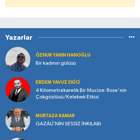
Yazarlar
ÖZNUR YAKIN HANOĞLU
Bir kadının gülüşü
ERDEM YAVUZ EKICI
4 Kilometrekarelik Bir Mucize: Rose'nin
Çokgözlüsü/Kelebek Etkisi
MURTAZA KAMAR
GAZÂLÎ’NİN SESSİZ İNKILABI