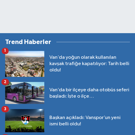
Trend Haberler
1
Van’da yoğun olarak kullanılan
kavşak trafiğe kapatılıyor: Tarih belli
oldu!
2
Van’da bir ilçeye daha otobüs seferi
başladı: İşte o ilçe…
3
Başkan açıkladı: Vanspor’un yeni
ismi belli oldu!