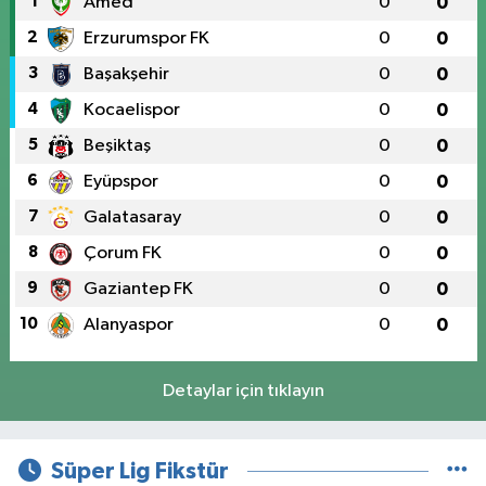
1
Amed
0
0
2
Erzurumspor FK
0
0
3
Başakşehir
0
0
4
Kocaelispor
0
0
5
Beşiktaş
0
0
6
Eyüpspor
0
0
7
Galatasaray
0
0
8
Çorum FK
0
0
9
Gaziantep FK
0
0
10
Alanyaspor
0
0
Detaylar için tıklayın
Süper Lig Fikstür