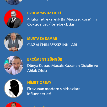
ERDEM YAVUZ EKICI
4 Kilometrekarelik Bir Mucize: Rose'nin
Çokgözlüsü/Kelebek Etkisi
MURTAZA KAMAR
GAZÂLÎ’NİN SESSİZ İNKILABI
ERCÜMENT ZÜNGÜR
Dünya Kupası Masalı: Kazanan Disiplin ve
Ahlak Oldu
NIMET ORBAY
Firavunun modern sihirbazları:
İnfluencerler!