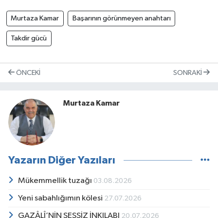
Murtaza Kamar
Başarının görünmeyen anahtarı
Takdir gücü
ÖNCEKI
SONRAKI
Murtaza Kamar
Yazarın Diğer Yazıları
Mükemmellik tuzağı
03.08.2026
Yeni sabahlığımın kölesi
27.07.2026
GAZÂLÎ’NİN SESSİZ İNKILABI
20.07.2026