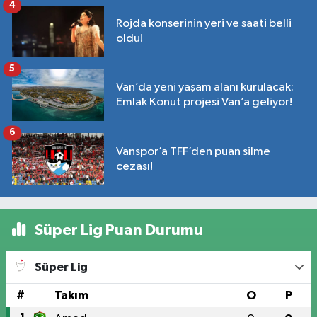
4
Rojda konserinin yeri ve saati belli
oldu!
5
Van’da yeni yaşam alanı kurulacak:
Emlak Konut projesi Van’a geliyor!
6
Vanspor’a TFF’den puan silme
cezası!
Süper Lig Puan Durumu
Süper Lig
#
Takım
O
P