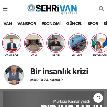
Van Nöbetçi Eczaneler
VAN
VANSPOR
EKONOMİ
GÜNCEL
SPOR
S
Van Hava Durumu
VAN Namaz Vakitleri
Van Trafik Yoğunluk Haritası
VANSPOR
VAN
SPOR
GÜNCEL
EKONOM
Süper Lig Puan Durumu ve Fikstür
Bir insanlık krizi
Tüm Manşetler
MURTAZA KAMAR
Son Dakika Haberleri
Haber Arşivi