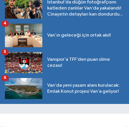
İstanbul’da düğün fotoğrafçısını
katleden zanlılar Van’da yakalandı!
Cinayetin detayları kan dondurdu...
4
Van’ın geleceği için ortak akıl!
5
Vanspor’a TFF’den puan silme
cezası!
6
Van’da yeni yaşam alanı kurulacak:
Emlak Konut projesi Van’a geliyor!