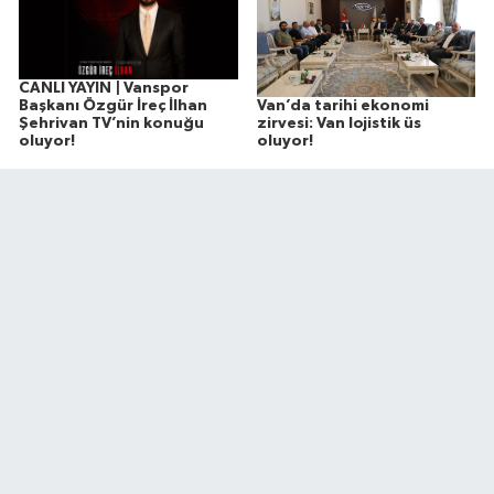
CANLI YAYIN | Vanspor
Van’da tarihi ekonomi
Başkanı Özgür İreç İlhan
zirvesi: Van lojistik üs
Şehrivan TV’nin konuğu
oluyor!
oluyor!