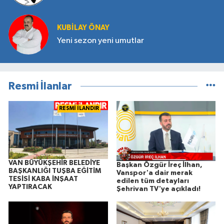
KUBILAY ÖNAY
Yeni sezon yeni umutlar
Resmi İlanlar
RESMİ İLANDIR
VAN BÜYÜKŞEHİR BELEDİYE
Başkan Özgür İreç İlhan,
BAŞKANLIĞI TUŞBA EĞİTİM
Vanspor'a dair merak
TESİSİ KABA İNŞAAT
edilen tüm detayları
YAPTIRACAK
Şehrivan TV'ye açıkladı!