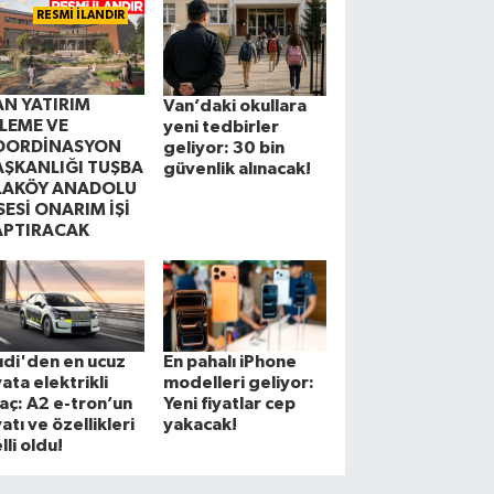
RESMİ İLANDIR
AN YATIRIM
Van’daki okullara
ZLEME VE
yeni tedbirler
OORDİNASYON
geliyor: 30 bin
AŞKANLIĞI TUŞBA
güvenlik alınacak!
LAKÖY ANADOLU
SESİ ONARIM İŞİ
APTIRACAK
di'den en ucuz
En pahalı iPhone
yata elektrikli
modelleri geliyor:
aç: A2 e-tron’un
Yeni fiyatlar cep
yatı ve özellikleri
yakacak!
lli oldu!