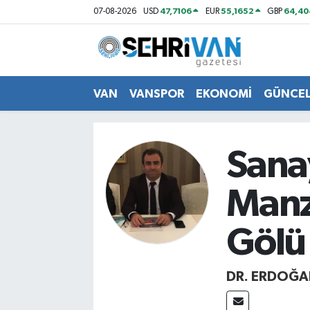
47,7106
55,1652
64,40
07-08-2026
USD
EUR
GBP
Van Nöbetçi Eczaneler
Van Hava Durumu
VAN
VANSPOR
EKONOMİ
GÜNCE
VAN Namaz Vakitleri
Sanay
Van Trafik Yoğunluk Haritası
Manz
Süper Lig Puan Durumu ve Fikstür
Tüm Manşetler
Gölü
Son Dakika Haberleri
DR. ERDOĞA
Haber Arşivi