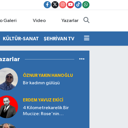
o Galeri
Video
Yazarlar
KÜLTÜR-SANAT
ŞEHRİVAN TV
azarlar
ÖZNUR YAKIN HANOĞLU
Bir kadının gülüşü
ERDEM YAVUZ EKICI
4 Kilometrekarelik Bir
Mucize: Rose'nin
Çokgözlüsü/Kelebek Etkisi