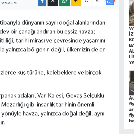
A
A
PAYLAŞIM
ibarıyla dünyanın sayılı doğal alanlarından
V
ta dev bir çanağı andıran bu eşsiz havza;
İ
K
tliliği, tarihi mirası ve çevresinde yaşamını
B
la yalnızca bölgenin değil, ülkemizin de en
A
Lİ
.
Y
yüzlerce kuş türüne, kelebeklere ve birçok
anak adaları, Van Kalesi, Gevaş Selçuklu
Au
fi
ezarlığı gibi insanlık tarihinin önemli
ar
 yönüyle havza, yalnızca doğal değil, aynı
fi
be
ır.