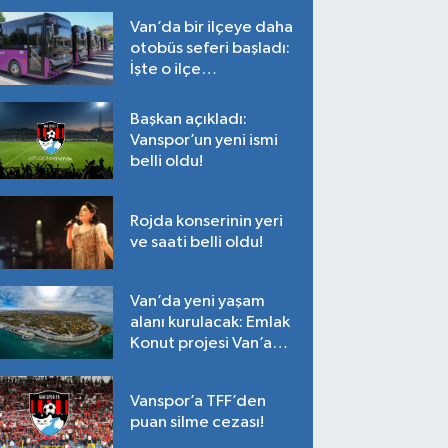
Van’da bir ilçeye daha
otobüs seferi başladı:
İşte o ilçe…
Başkan açıkladı:
Vanspor’un yeni ismi
belli oldu!
Rojda konserinin yeri
ve saati belli oldu!
Van’da yeni yaşam
alanı kurulacak: Emlak
Konut projesi Van’a
geliyor!
Vanspor’a TFF’den
puan silme cezası!