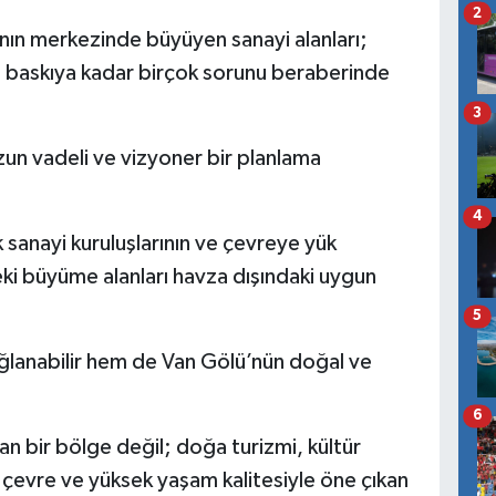
2
ın merkezinde büyüyen sanayi alanları;
el baskıya kadar birçok sorunu beraberinde
3
n vadeli ve vizyoner bir planlama
4
 sanayi kuruluşlarının ve çevreye yük
eki büyüme alanları havza dışındaki uygun
5
lanabilir hem de Van Gölü’nün doğal ve
6
an bir bölge değil; doğa turizmi, kültür
z çevre ve yüksek yaşam kalitesiyle öne çıkan