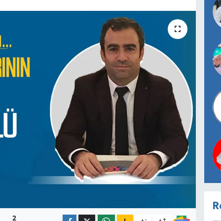
R
2
-
+