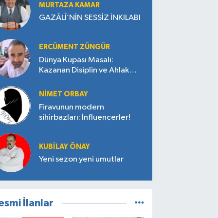
MURTAZA KAMAR
GAZÂLÎ’NİN SESSİZ İNKILABI
ERCÜMENT ZÜNGÜR
Dünya Kupası Masalı:
Kazanan Disiplin ve Ahlak
Oldu
NIMET ORBAY
Firavunun modern
sihirbazları: İnfluencerler!
KUBILAY ÖNAY
Yeni sezon yeni umutlar
esmi İlanlar