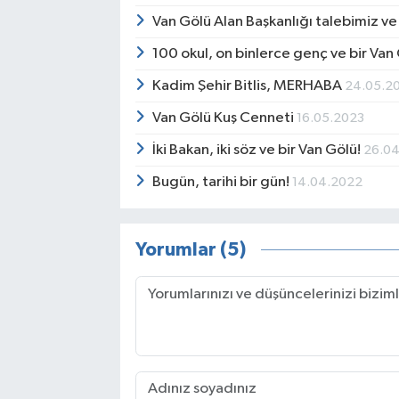
Van Gölü Alan Başkanlığı talebimiz v
100 okul, on binlerce genç ve bir Van
Kadim Şehir Bitlis, MERHABA
24.05.2
Van Gölü Kuş Cenneti
16.05.2023
İki Bakan, iki söz ve bir Van Gölü!
26.0
Bugün, tarihi bir gün!
14.04.2022
Yorumlar (5)