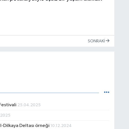
SONRAKI
estivali
25.04.2025
.2025
l-Dilkaya Deltası örneği
10.12.2024