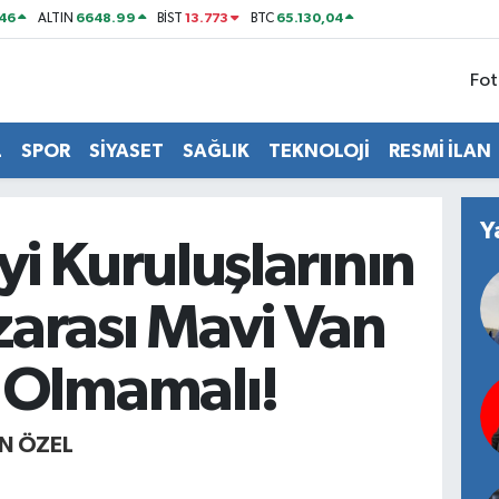
46
6648.99
13.773
65.130,04
ALTIN
BİST
BTC
Fot
L
SPOR
SİYASET
SAĞLIK
TEKNOLOJİ
RESMİ İLAN
Y
i Kuruluşlarının
arası Mavi Van
 Olmamalı!
N ÖZEL