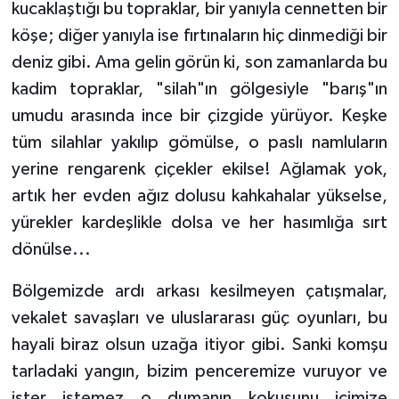
kucaklaştığı bu topraklar, bir yanıyla cennetten bir
köşe; diğer yanıyla ise fırtınaların hiç dinmediği bir
deniz gibi. Ama gelin görün ki, son zamanlarda bu
kadim topraklar, "silah"ın gölgesiyle "barış"ın
umudu arasında ince bir çizgide yürüyor. Keşke
tüm silahlar yakılıp gömülse, o paslı namluların
yerine rengarenk çiçekler ekilse! Ağlamak yok,
artık her evden ağız dolusu kahkahalar yükselse,
yürekler kardeşlikle dolsa ve her hasımlığa sırt
dönülse...
Bölgemizde ardı arkası kesilmeyen çatışmalar,
vekalet savaşları ve uluslararası güç oyunları, bu
hayali biraz olsun uzağa itiyor gibi. Sanki komşu
tarladaki yangın, bizim penceremize vuruyor ve
ister istemez o dumanın kokusunu içimize