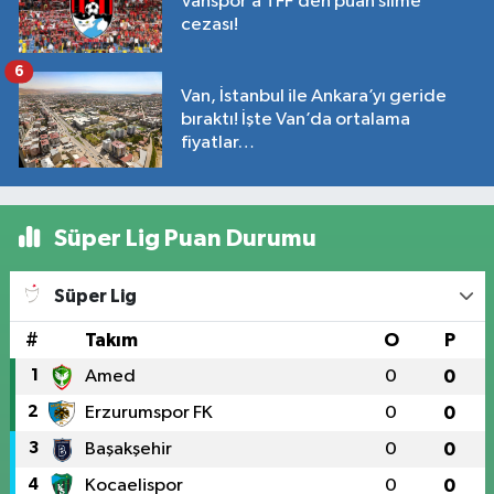
Vanspor’a TFF’den puan silme
cezası!
6
Van, İstanbul ile Ankara’yı geride
bıraktı! İşte Van’da ortalama
fiyatlar…
Süper Lig Puan Durumu
Süper Lig
#
Takım
O
P
1
Amed
0
0
2
Erzurumspor FK
0
0
3
Başakşehir
0
0
4
Kocaelispor
0
0