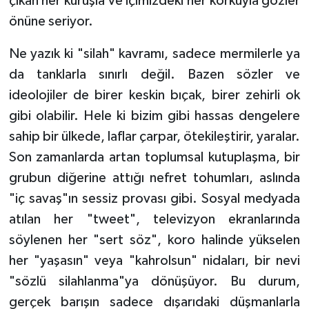
çıkan her kuruşla ve içimizdeki her korkuyla gözler
önüne seriyor.
Ne yazık ki "silah" kavramı, sadece mermilerle ya
da tanklarla sınırlı değil. Bazen sözler ve
ideolojiler de birer keskin bıçak, birer zehirli ok
gibi olabilir. Hele ki bizim gibi hassas dengelere
sahip bir ülkede, laflar çarpar, ötekileştirir, yaralar.
Son zamanlarda artan toplumsal kutuplaşma, bir
grubun diğerine attığı nefret tohumları, aslında
"iç savaş"ın sessiz provası gibi. Sosyal medyada
atılan her "tweet", televizyon ekranlarında
söylenen her "sert söz", koro halinde yükselen
her "yaşasın" veya "kahrolsun" nidaları, bir nevi
"sözlü silahlanma"ya dönüşüyor. Bu durum,
gerçek barışın sadece dışarıdaki düşmanlarla