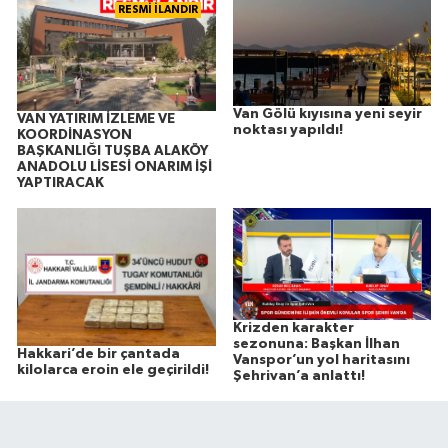
RESMİ İLANDIR
Van Gölü kıyısına yeni seyir
VAN YATIRIM İZLEME VE
noktası yapıldı!
KOORDİNASYON
BAŞKANLIĞI TUŞBA ALAKÖY
ANADOLU LİSESİ ONARIM İŞİ
YAPTIRACAK
Krizden karakter
sezonuna: Başkan İlhan
Hakkari’de bir çantada
Vanspor’un yol haritasını
kilolarca eroin ele geçirildi!
Şehrivan’a anlattı!