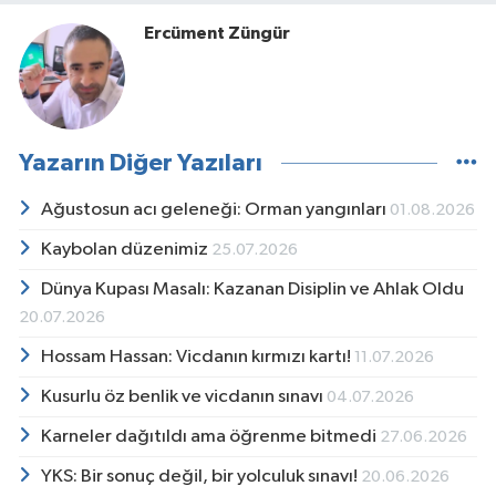
Ercüment Züngür
Yazarın Diğer Yazıları
Ağustosun acı geleneği: Orman yangınları
01.08.2026
Kaybolan düzenimiz
25.07.2026
Dünya Kupası Masalı: Kazanan Disiplin ve Ahlak Oldu
20.07.2026
Hossam Hassan: Vicdanın kırmızı kartı!
11.07.2026
Kusurlu öz benlik ve vicdanın sınavı
04.07.2026
Karneler dağıtıldı ama öğrenme bitmedi
27.06.2026
YKS: Bir sonuç değil, bir yolculuk sınavı!
20.06.2026