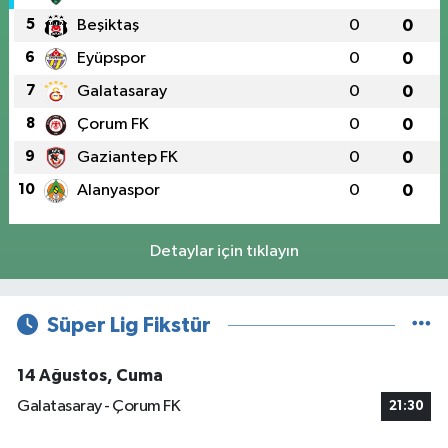
5
Beşiktaş
0
0
6
Eyüpspor
0
0
7
Galatasaray
0
0
8
Çorum FK
0
0
9
Gaziantep FK
0
0
10
Alanyaspor
0
0
Detaylar için tıklayın
Süper Lig Fikstür
14 Ağustos, Cuma
Galatasaray - Çorum FK
21:30