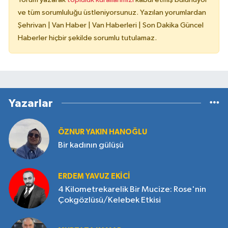
ve tüm sorumluluğu üstleniyorsunuz. Yazılan yorumlardan
Şehrivan | Van Haber | Van Haberleri | Son Dakika Güncel
Haberler hiçbir şekilde sorumlu tutulamaz.
Yazarlar
ÖZNUR YAKIN HANOĞLU
Bir kadının gülüşü
ERDEM YAVUZ EKICI
4 Kilometrekarelik Bir Mucize: Rose'nin
Çokgözlüsü/Kelebek Etkisi