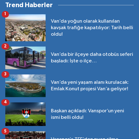
Trend Haberler
1
Van’da yoğun olarak kullanılan
kavşak trafiğe kapatılıyor: Tarih belli
oldu!
2
Van’da bir ilçeye daha otobüs seferi
başladı: İşte o ilçe…
3
Van’da yeni yaşam alanı kurulacak:
Emlak Konut projesi Van’a geliyor!
4
Başkan açıkladı: Vanspor’un yeni
ismi belli oldu!
5