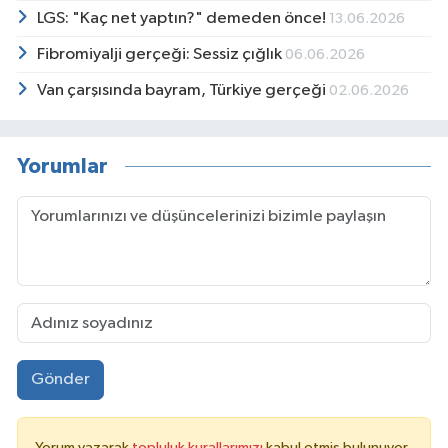
LGS: "Kaç net yaptın?" demeden önce!
13.06.2026
Fibromiyalji gerçeği: Sessiz çığlık
06.06.2026
Van çarşısında bayram, Türkiye gerçeği
02.06.2026
Yorumlar
Gönder
Yorum yazarak
topluluk kurallarımızı
kabul etmiş bulunuyor