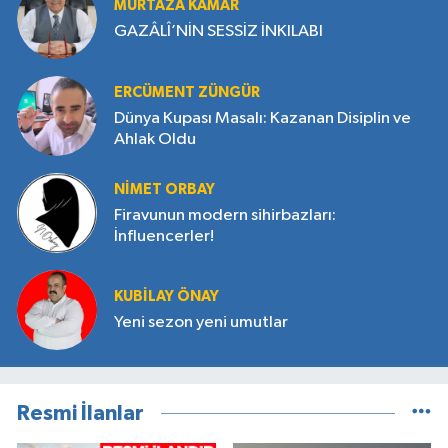
MURTAZA KAMAR
GAZÂLÎ’NİN SESSİZ İNKILABI
ERCÜMENT ZÜNGÜR
Dünya Kupası Masalı: Kazanan Disiplin ve
Ahlak Oldu
NIMET ORBAY
Firavunun modern sihirbazları:
İnfluencerler!
KUBILAY ÖNAY
Yeni sezon yeni umutlar
Resmi İlanlar