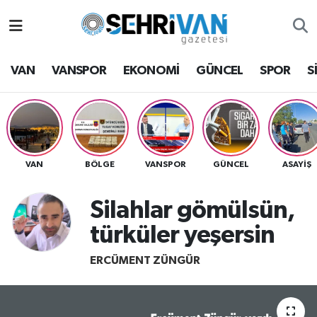
Van Nöbetçi Eczaneler
VAN
VANSPOR
EKONOMİ
GÜNCEL
SPOR
S
Van Hava Durumu
VAN Namaz Vakitleri
Van Trafik Yoğunluk Haritası
VAN
BÖLGE
VANSPOR
GÜNCEL
ASAYİŞ
Süper Lig Puan Durumu ve Fikstür
Silahlar gömülsün,
türküler yeşersin
Tüm Manşetler
ERCÜMENT ZÜNGÜR
Son Dakika Haberleri
Haber Arşivi