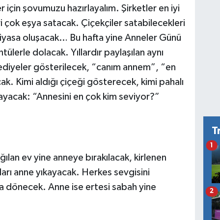
r için şovumuzu hazırlayalım. Şirketler en iyi
i çok eşya satacak. Çiçekçiler satabilecekleri
piyasa oluşacak… Bu hafta yine Anneler Günü
ülerle dolacak. Yıllardır paylaşılan aynı
hediyeler gösterilecek, “canım annem”, “en
k. Kimi aldığı çiçeği gösterecek, kimi pahalı
layacak: “Annesini en çok kim seviyor?”
T
1
ılan ev yine anneye bırakılacak, kirlenen
arı anne yıkayacak. Herkes sevgisini
a dönecek. Anne ise ertesi sabah yine
2