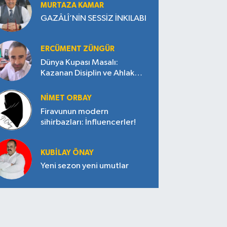
MURTAZA KAMAR
GAZÂLÎ’NİN SESSİZ İNKILABI
ERCÜMENT ZÜNGÜR
Dünya Kupası Masalı:
Kazanan Disiplin ve Ahlak
Oldu
NIMET ORBAY
Firavunun modern
sihirbazları: İnfluencerler!
KUBILAY ÖNAY
Yeni sezon yeni umutlar