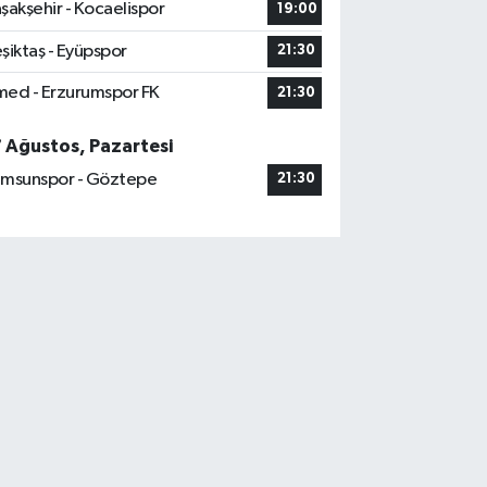
şakşehir - Kocaelispor
19:00
şiktaş - Eyüpspor
21:30
ed - Erzurumspor FK
21:30
7 Ağustos, Pazartesi
msunspor - Göztepe
21:30