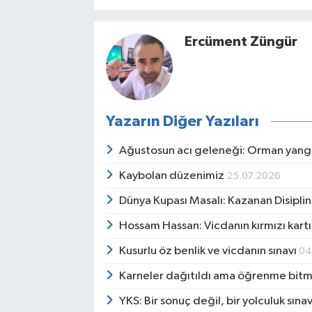
Ercüment Züngür
Yazarın Diğer Yazıları
Ağustosun acı geleneği: Orman yangı
Kaybolan düzenimiz
25.07.2026
Dünya Kupası Masalı: Kazanan Disipli
Hossam Hassan: Vicdanın kırmızı kartı
Kusurlu öz benlik ve vicdanın sınavı
04
Karneler dağıtıldı ama öğrenme bit
YKS: Bir sonuç değil, bir yolculuk sınav