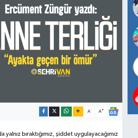
-
+
A
A
a yalnız bıraktığımız, şiddet uygulayacağımız