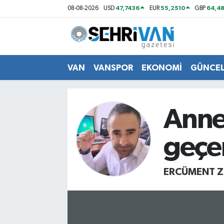
47,7436
55,2510
64,48
08-08-2026
USD
EUR
GBP
Van Nöbetçi Eczaneler
Van Hava Durumu
VAN
VANSPOR
EKONOMİ
GÜNCE
VAN Namaz Vakitleri
Anne 
Van Trafik Yoğunluk Haritası
geçe
Süper Lig Puan Durumu ve Fikstür
Tüm Manşetler
ERCÜMENT Z
Son Dakika Haberleri
Haber Arşivi