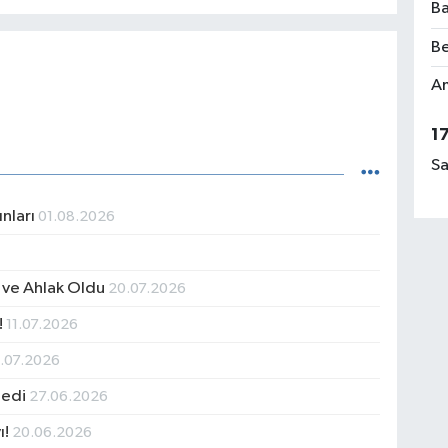
Ba
Be
Am
1
Sa
nları
01.08.2026
n ve Ahlak Oldu
20.07.2026
!
11.07.2026
.07.2026
medi
27.06.2026
ı!
20.06.2026