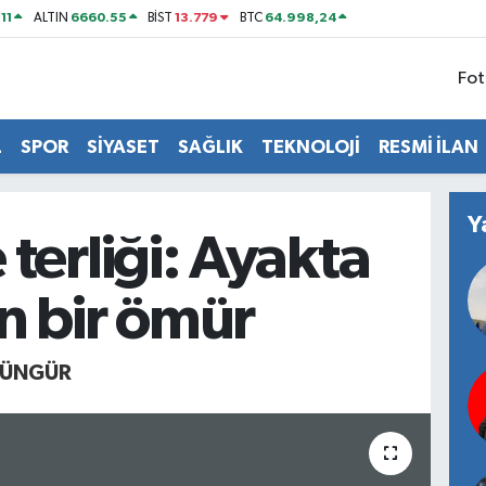
11
6660.55
13.779
64.998,24
ALTIN
BİST
BTC
Fot
L
SPOR
SİYASET
SAĞLIK
TEKNOLOJİ
RESMİ İLAN
Y
terliği: Ayakta
n bir ömür
ÜNGÜR