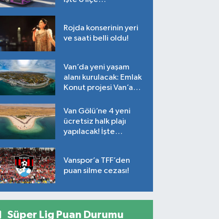
Rojda konserinin yeri
ve saati belli oldu!
Van’da yeni yaşam
alanı kurulacak: Emlak
Konut projesi Van’a
geliyor!
Van Gölü’ne 4 yeni
ücretsiz halk plajı
yapılacak! İşte
plajların yapılacağı
noktalar…
Vanspor’a TFF’den
puan silme cezası!
Süper Lig Puan Durumu