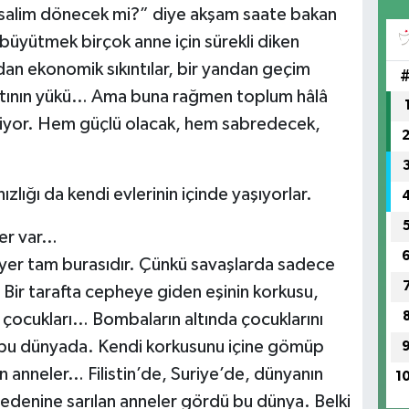
salim dönecek mi?” diye akşam saate bakan
büyütmek birçok anne için sürekli diken
an ekonomik sıkıntılar, bir yandan geçim
ayatının yükü… Ama buna rağmen toplum hâlâ
liyor. Hem güçlü olacak, hem sabredecek,
lığı da kendi evlerinin içinde yaşıyorlar.
ler var…
 yer tam burasıdır. Çünkü savaşlarda sadece
. Bir tarafta cepheye giden eşinin korkusu,
 çocukları… Bombaların altında çocuklarını
r bu dünyada. Kendi korkusunu içine gömüp
nneler… Filistin’de, Suriye’de, dünyanın
1
bedenine sarılan anneler gördü bu dünya. Belki