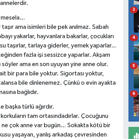
 annelerdir.
3
n mesela…
r taşır ama isimleri bile pek anılmaz. Sabah
yı yakarlar, hayvanlara bakarlar, çocukları
4
, su taşırlar, tarlaya giderler, yemek yaparlar…
ceğinden fazla işi sessizce yaparlar. Akşam
söyler ama en son uyuyan yine anne olur.
5
t bir para bile yoktur. Sigortası yoktur,
talansa bile dinlenemez. Çünkü o evin ayakta
asına bağlıdır.
6
e başka türlü ağırdır.
a korkuların tam ortasındadırlar. Çocuğunu
n ne çok anne var bugün… Sokakta kötü bir
orkusu yaşayan, yanlış arkadaş çevresinden