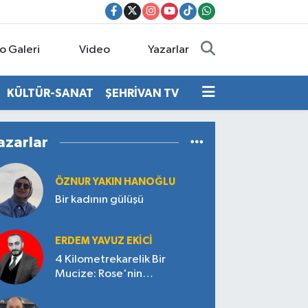
o Galeri
Video
Yazarlar
KÜLTÜR-SANAT
ŞEHRİVAN TV
azarlar
ÖZNUR YAKIN HANOĞLU
Bir kadının gülüşü
ERDEM YAVUZ EKICI
4 Kilometrekarelik Bir
Mucize: Rose'nin
Çokgözlüsü/Kelebek Etkisi