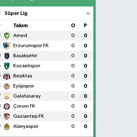
Süper Lig
#
Takım
O
P
1
Amed
0
0
2
Erzurumspor FK
0
0
3
Başakşehir
0
0
4
Kocaelispor
0
0
5
Beşiktaş
0
0
6
Eyüpspor
0
0
7
Galatasaray
0
0
8
Çorum FK
0
0
9
Gaziantep FK
0
0
0
Alanyaspor
0
0