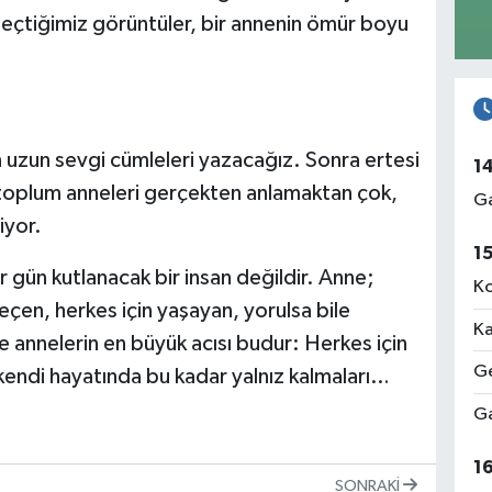
geçtiğimiz görüntüler, bir annenin ömür boyu
n uzun sevgi cümleleri yazacağız. Sonra ertesi
1
toplum anneleri gerçekten anlamaktan çok,
Ga
iyor.
1
gün kutlanacak bir insan değildir. Anne;
Ko
en, herkes için yaşayan, yorulsa bile
Ka
e annelerin en büyük acısı budur: Herkes için
Ge
endi hayatında bu kadar yalnız kalmaları…
Ga
1
SONRAKI