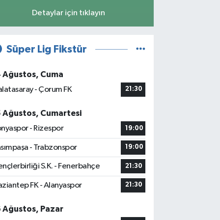
Detaylar için tıklayın
Süper Lig Fikstür
4 Ağustos, Cuma
latasaray - Çorum FK
21:30
5 Ağustos, Cumartesi
nyaspor - Rizespor
19:00
sımpaşa - Trabzonspor
19:00
nçlerbirliği S.K. - Fenerbahçe
21:30
ziantep FK - Alanyaspor
21:30
6 Ağustos, Pazar